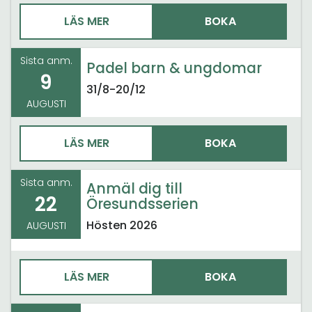
LÄS MER
BOKA
Sista anm.
Padel barn & ungdomar
9
31/8-20/12
AUGUSTI
LÄS MER
BOKA
Sista anm.
Anmäl dig till
22
Öresundsserien
Hösten 2026
AUGUSTI
LÄS MER
BOKA