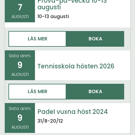
Prova-på-vecka 10-13
7
augusti
10-13 augusti
AUGUSTI
LÄS MER
BOKA
Sista anm.
9
Tennisskola hösten 2026
AUGUSTI
LÄS MER
BOKA
Sista anm.
Padel vuxna höst 2024
9
31/8-20/12
AUGUSTI