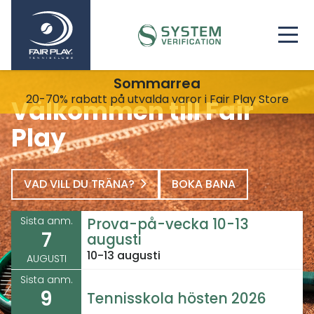
Sommarrea
20-70% rabatt på utvalda varor i Fair Play Store
Välkommen till Fair
Play
VAD VILL DU TRÄNA?
BOKA BANA
Sista anm.
Prova-på-vecka 10-13
7
augusti
10-13 augusti
AUGUSTI
Sista anm.
9
Tennisskola hösten 2026