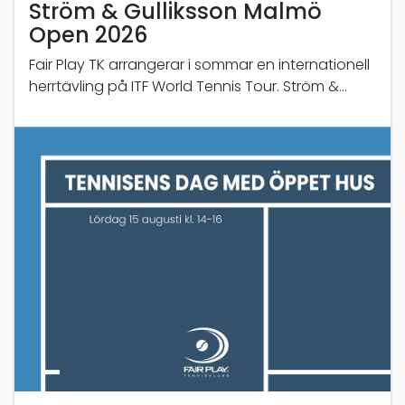
Ström & Gulliksson Malmö
Open 2026
Fair Play TK arrangerar i sommar en internationell
herrtävling på ITF World Tennis Tour. Ström &
Gulliksson Malmö Open spelas den 10-16 augusti
på Limhamn Tenniscenter