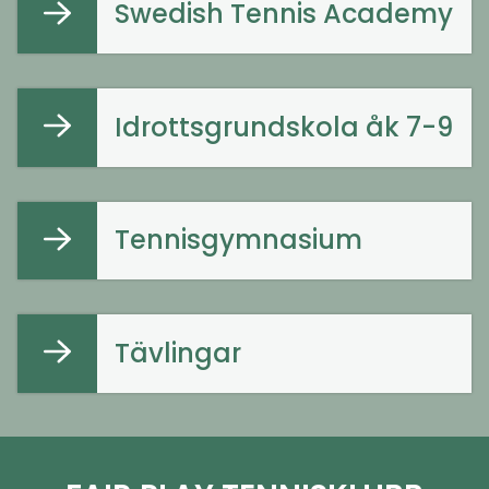
Swedish Tennis Academy
Idrottsgrundskola åk 7-9
Tennisgymnasium
Tävlingar