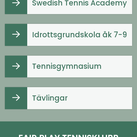
Swedish Tennis Academy
Idrottsgrundskola åk 7-9
Tennisgymnasium
Tävlingar