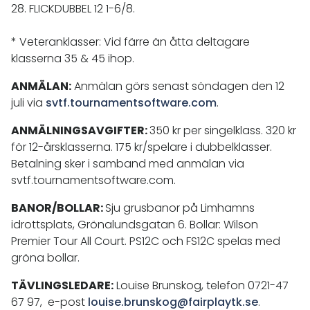
28. FLICKDUBBEL 12 1-6/8.
* Veteranklasser: Vid färre än åtta deltagare
klasserna 35 & 45 ihop.
ANMÄLAN:
Anmälan görs senast söndagen den 12
juli via
svtf.tournamentsoftware.com
.
ANMÄLNINGSAVGIFTER:
350 kr per singelklass. 320 kr
för 12-årsklasserna. 175 kr/spelare i dubbelklasser.
Betalning sker i samband med anmälan via
svtf.tournamentsoftware.com.
BANOR/BOLLAR:
Sju grusbanor på Limhamns
idrottsplats, Grönalundsgatan 6. Bollar: Wilson
Premier Tour All Court. PS12C och FS12C spelas med
gröna bollar.
TÄVLINGSLEDARE:
Louise Brunskog, telefon 0721-47
67 97, e-post
louise.brunskog@fairplaytk.se
.