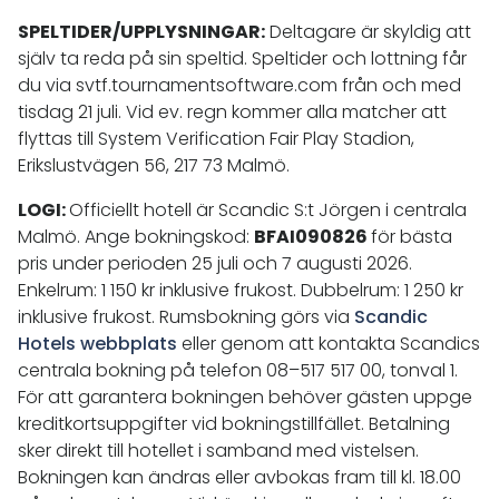
SPELTIDER/UPPLYSNINGAR:
Deltagare är skyldig att
själv ta reda på sin speltid. Speltider och lottning får
du via svtf.tournamentsoftware.com från och med
tisdag 21 juli. Vid ev. regn kommer alla matcher att
flyttas till System Verification Fair Play Stadion,
Erikslustvägen 56, 217 73 Malmö.
LOGI:
Officiellt hotell är Scandic S:t Jörgen i centrala
Malmö. Ange bokningskod:
BFAI090826
för bästa
pris under perioden 25 juli och 7 augusti 2026.
Enkelrum: 1 150 kr inklusive frukost. Dubbelrum: 1 250 kr
inklusive frukost. Rumsbokning görs via
Scandic
Hotels webbplats
eller genom att kontakta Scandics
centrala bokning på telefon 08–517 517 00, tonval 1.
För att garantera bokningen behöver gästen uppge
kreditkortsuppgifter vid bokningstillfället. Betalning
sker direkt till hotellet i samband med vistelsen.
Bokningen kan ändras eller avbokas fram till kl. 18.00