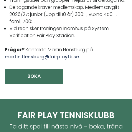
Träningstider och grupper mejlas ut till deltagarna.
Deltagande kräver medlemskap. Medlemsavgift
2026/27: junior (upp till 18 år) 300:-, vuxna 450:-,
familj 700:-.
Vid regn sker träningen inomhus på System
Verification Fair Play Stadion.
Frågor?
Kontakta Martin Flensburg på
martin.flensburg@fairplaytk.se
.
BOKA
FAIR PLAY TENNISKLUBB
Ta ditt spel till nästa nivå – boka, träna